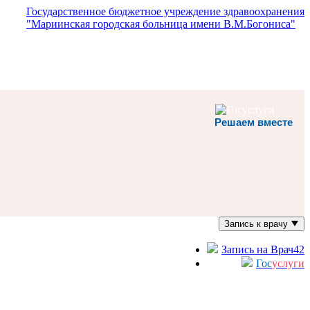
Государственное бюджетное учреждение здравоохранения
"Мариинская городская больница имени В.М.Богониса"
Решаем вместе
Запись к врачу
Запись на Врач42
Гос
услуги