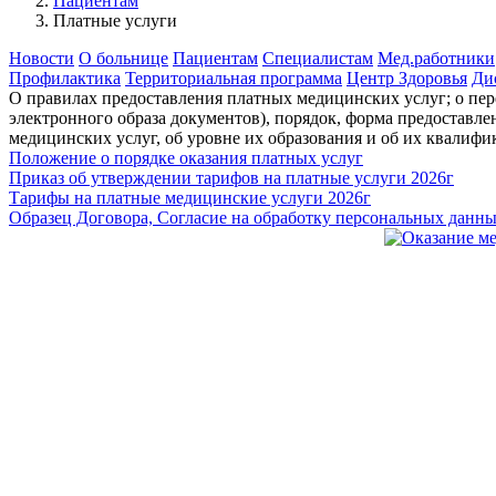
Пациентам
Платные услуги
Новости
О больнице
Пациентам
Специалистам
Мед.работники
Профилактика
Территориальная программа
Центр Здоровья
Ди
О правилах предоставления платных медицинских услуг; о пер
электронного образа документов), порядок, форма предоставл
медицинских услуг, об уровне их образования и об их квалиф
Положение о порядке оказания платных услуг
Приказ об утверждении тарифов на платные услуги 2026г
Тарифы на платные медицинские услуги 2026г
Образец Договора, Согласие на обработку персональных данн