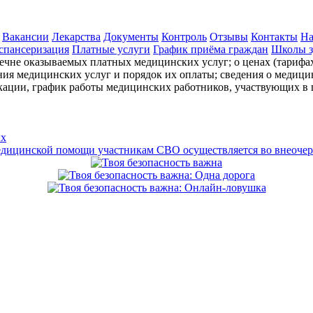
Вакансии
Лекарства
Документы
Контроль
Отзывы
Контакты
На
спансеризация
Платные услуги
График приёма граждан
Школы з
ечне оказываемых платных медицинских услуг; о ценах (тарифах
ения медицинских услуг и порядок их оплаты; сведения о медиц
икации, график работы медицинских работников, участвующих в
ых