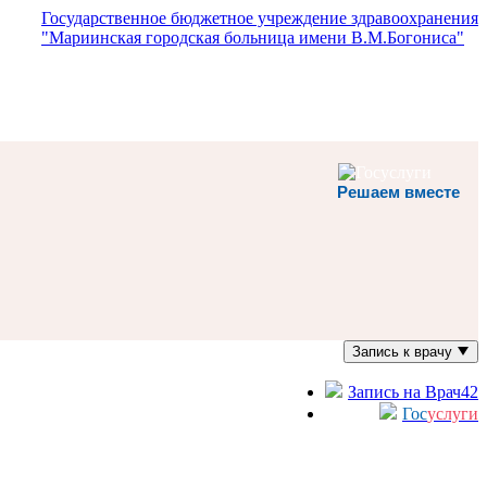
Государственное бюджетное учреждение здравоохранения
"Мариинская городская больница имени В.М.Богониса"
Решаем вместе
Запись к врачу
Запись на Врач42
Гос
услуги