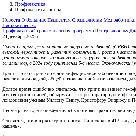
Профилактика
Профилактика гриппа
Новости
О больнице
Пациентам
Специалистам
Мед.работники
Наставничество
Профилактика
Территориальная программа
Центр Здоровья
Ди
24 декабря 2025 г.
Среди острых респираторных вирусных инфекций (ОРВИ) гри
высокой вероятности развития осложнений, роста частоты
рейтинговой оценке экономического ущерба от инфекционн
гепатитов), в 2024 году грипп занял 5‑е место. Экономический 
Грипп – это острое вирусное инфекционное заболевание с во
началом, лихорадкой, общей интоксикацией и поражением дых
Долгое время ошибочно считалось, что грипп вызывает гемоф
изучая грипп свиней, обнаружил, что респираторную инфекцию 
лондонским ученым Уилсону Смиту, Кристоферу Эндрюсу и Па
Несмотря на то, что возбудитель был открыт сравнительно неда
Считается, что впервые грипп описал Гиппократ в 412 году д
кашель».