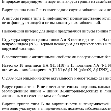
В природе циркулирует четыре типа вируса гриппа из семейства
Вирус гриппа типа C вызывает редкие случаи заболевания и не
А вирусы гриппа типа D инфицируют преимущественно крупн
не инфицируют людей и не вызывают у них заболеваний.
Наибольший интерес для людей представляют вирусы гриппа т
Структура вирусов гриппа типов A и B почти идентична. На 
нейраминидаза (NA). Первый необходим для прикрепления и п
вирусной частицы.
В соответствии с антигенными свойствами поверхностных бел
Известно 18 подтипов HA (Н1-Н18) и 11 подтипов NA (N1-N
штамммы с комбинациями A(H1N1)/A(H1N1)pdm09, A(H2N2), 
С 2009 года эпидемическую актуальность имеют только два в
Вирус гриппа типа В не имеет антигенных подтипов, однако 
эволюционные линии – линия В/Виктория-подобных и лини
антигенным и генетическим свойствам.
Вирусы гриппа типа В по вирулентности и эпидемической 
ежегодно участвуют в эпидемических подъемах заболеваемости