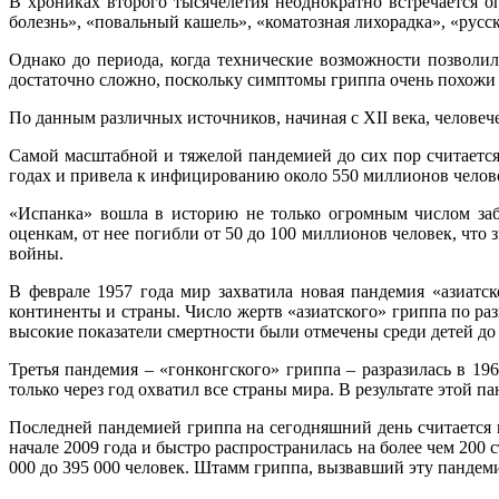
В хрониках второго тысячелетия неоднократно встречается о
болезнь», «повальный кашель», «коматозная лихорадка», «русс
Однако до периода, когда технические возможности позволил
достаточно сложно, поскольку симптомы гриппа очень похожи
По данным различных источников, начиная с XII века, человеч
Самой масштабной и тяжелой пандемией до сих пор считается
годах и привела к инфицированию около 550 миллионов челов
«Испанка» вошла в историю не только огромным числом за
оценкам, от нее погибли от 50 до 100 миллионов человек, чт
войны.
В феврале 1957 года мир захватила новая пандемия «азиатск
континенты и страны. Число жертв «азиатского» гриппа по ра
высокие показатели смертности были отмечены среди детей до 
Третья пандемия – «гонконгского» гриппа – разразилась в 19
только через год охватил все страны мира. В результате этой 
Последней пандемией гриппа на сегодняшний день считается п
начале 2009 года и быстро распространилась на более чем 200 
000 до 395 000 человек. Штамм гриппа, вызвавший эту пандем