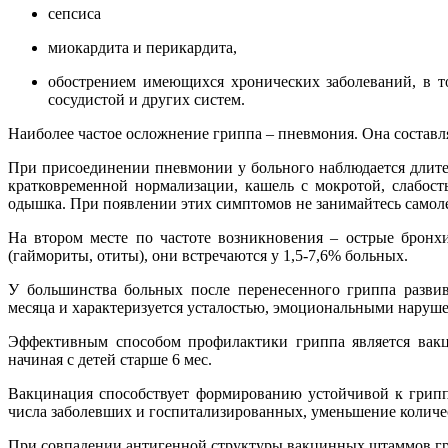
сепсиса
миокардита и перикардита,
обострением имеющихся хронических заболеваний, в то
сосудистой и других систем.
Наиболее частое осложнение гриппа – пневмония. Она составл
При присоединении пневмонии у больного наблюдается длител
кратковременной нормализации, кашель с мокротой, слабость
одышка. При появлении этих симптомов не занимайтесь самоле
На втором месте по частоте возникновения – острые бронхи
(гаймориты, отиты), они встречаются у 1,5-7,6% больных.
У большинства больных после перенесенного гриппа развив
месяца и характеризуется усталостью, эмоциональными наруш
Эффективным способом профилактики гриппа является вакци
начиная с детей старше 6 мес.
Вакцинация способствует формированию устойчивой к грипп
числа заболевших и госпитализированных, уменьшение количе
При совпадении антигенной структуры вакцинных штаммов гр