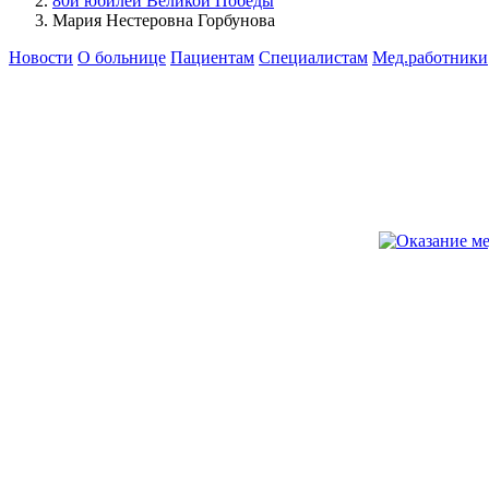
80й юбилей Великой Победы
Мария Нестеровна Горбунова
Новости
О больнице
Пациентам
Специалистам
Мед.работники