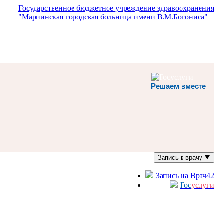
Государственное бюджетное учреждение здравоохранения
"Мариинская городская больница имени В.М.Богониса"
Решаем вместе
Запись к врачу
Запись на Врач42
Гос
услуги