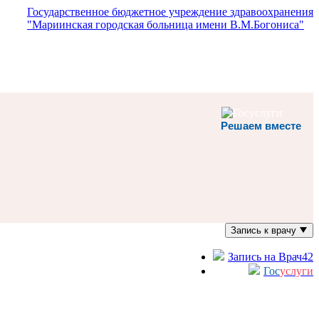
Государственное бюджетное учреждение здравоохранения
"Мариинская городская больница имени В.М.Богониса"
Решаем вместе
Запись к врачу
Запись на Врач42
Гос
услуги