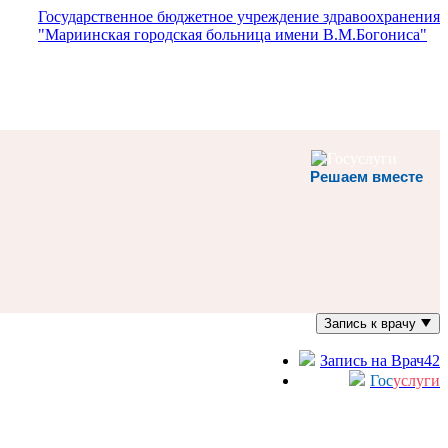
Государственное бюджетное учреждение здравоохранения
"Мариинская городская больница имени В.М.Богониса"
Решаем вместе
Запись к врачу
Запись на Врач42
Гос
услуги