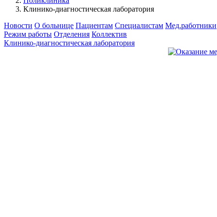
Поликлиника
Клинико-диагностическая лаборатория
Новости
О больнице
Пациентам
Специалистам
Мед.работники
Режим работы
Отделения
Коллектив
Клинико-диагностическая лаборатория