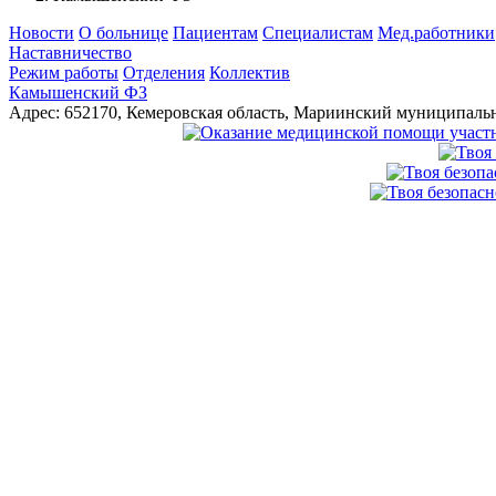
Новости
О больнице
Пациентам
Специалистам
Мед.работники
Наставничество
Режим работы
Отделения
Коллектив
Камышенский ФЗ
Адрес:
652170
,
Кемеровская область
,
Мариинский муниципальн